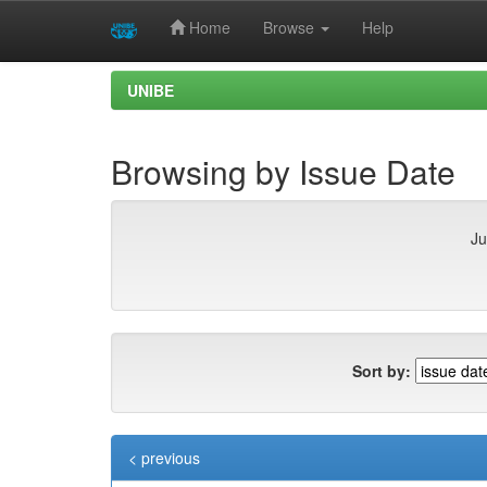
Home
Browse
Help
Skip
UNIBE
navigation
Browsing by Issue Date
Ju
Sort by:
< previous