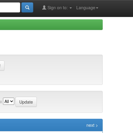
Sign on to:
Language
:
next >