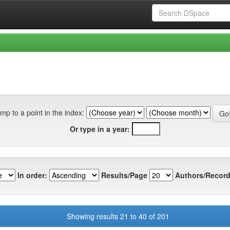
mp to a point in the index:
Or type in a year:
In order:
Results/Page
Authors/Record
Showing results 21 to 40 of 201