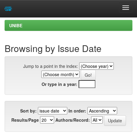
Skip
UNIBE
navigation
Browsing by Issue Date
Jump to a point in the index:
Or type in a year:
Sort by:
In order:
Results/Page
Authors/Record: