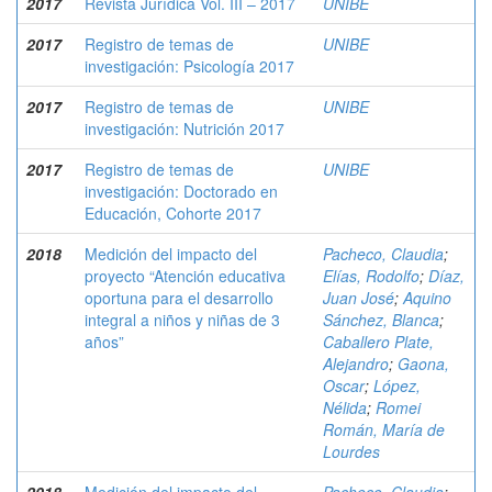
2017
Revista Jurídica Vol. III – 2017
UNIBE
2017
Registro de temas de
UNIBE
investigación: Psicología 2017
2017
Registro de temas de
UNIBE
investigación: Nutrición 2017
2017
Registro de temas de
UNIBE
investigación: Doctorado en
Educación, Cohorte 2017
2018
Medición del impacto del
Pacheco, Claudia
;
proyecto “Atención educativa
Elías, Rodolfo
;
Díaz,
oportuna para el desarrollo
Juan José
;
Aquino
integral a niños y niñas de 3
Sánchez, Blanca
;
años”
Caballero Plate,
Alejandro
;
Gaona,
Oscar
;
López,
Nélida
;
Romei
Román, María de
Lourdes