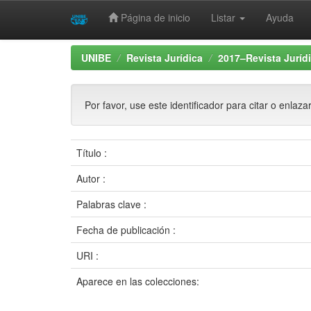
Página de inicio
Listar
Ayuda
Skip
UNIBE
Revista Jurídica
2017–Revista Jurídic
navigation
Por favor, use este identificador para citar o enlaza
Título :
Autor :
Palabras clave :
Fecha de publicación :
URI :
Aparece en las colecciones: