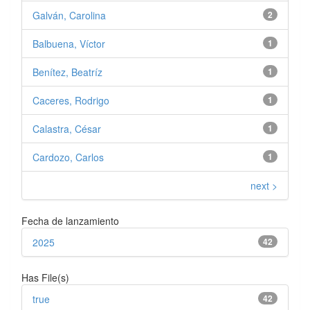
Galván, Carolina
2
Balbuena, Víctor
1
Benítez, Beatríz
1
Caceres, Rodrigo
1
Calastra, César
1
Cardozo, Carlos
1
next >
Fecha de lanzamiento
2025
42
Has File(s)
true
42