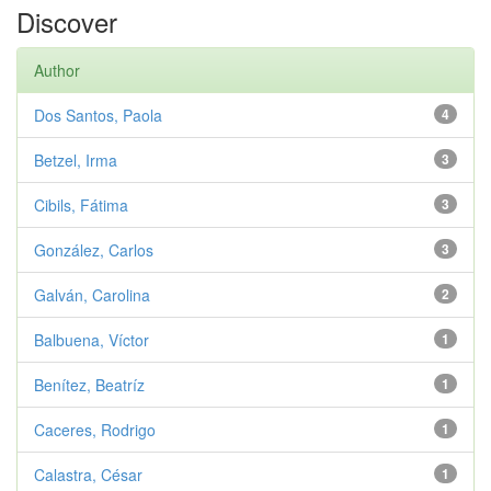
Discover
Author
Dos Santos, Paola
4
Betzel, Irma
3
Cibils, Fátima
3
González, Carlos
3
Galván, Carolina
2
Balbuena, Víctor
1
Benítez, Beatríz
1
Caceres, Rodrigo
1
Calastra, César
1