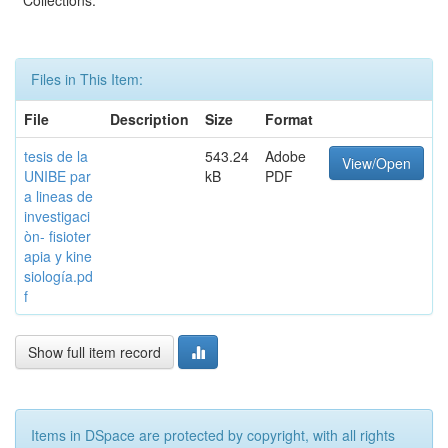
Collections:
Files in This Item:
File
Description
Size
Format
tesis de la
543.24
Adobe
View/Open
UNIBE par
kB
PDF
a lineas de
investigaci
òn- fisioter
apia y kine
siología.pd
f
Show full item record
Items in DSpace are protected by copyright, with all rights