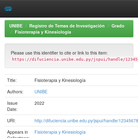
Skip
UNIBE
Registro de Temas de Investigación
Grado
navigation
Fisioterapia y Kinesiología
Please use this identifier to cite or link to this item:
https://difuciencia.unibe.edu.py/jspui/handle/12345
Title:
Fisioterapia y Kinesiología
Authors:
UNIBE
Issue
2022
Date:
URI:
http://difuciencia.unibe.edu.py/jspui/handle/1234567
Appears in
Fisioterapia y Kinesiología