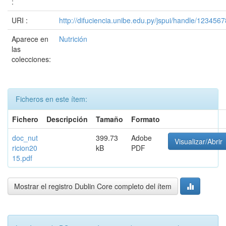
:
URI :
http://difuciencia.unibe.edu.py/jspui/handle/123456
Aparece en
Nutrición
las
colecciones:
Ficheros en este ítem:
Fichero
Descripción
Tamaño
Formato
doc_nut
399.73
Adobe
Visualizar/Abrir
ricion20
kB
PDF
15.pdf
Mostrar el registro Dublin Core completo del ítem