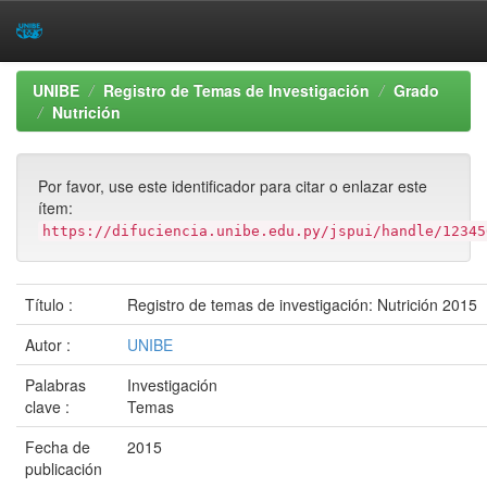
Skip
UNIBE
Registro de Temas de Investigación
Grado
navigation
Nutrición
Por favor, use este identificador para citar o enlazar este
ítem:
https://difuciencia.unibe.edu.py/jspui/handle/12345
Título :
Registro de temas de investigación: Nutrición 2015
Autor :
UNIBE
Palabras
Investigación
clave :
Temas
Fecha de
2015
publicación