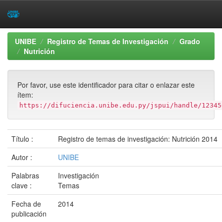
Skip
UNIBE
Registro de Temas de Investigación
Grado
navigation
Nutrición
Por favor, use este identificador para citar o enlazar este
ítem:
https://difuciencia.unibe.edu.py/jspui/handle/12345
Título :
Registro de temas de investigación: Nutrición 2014
Autor :
UNIBE
Palabras
Investigación
clave :
Temas
Fecha de
2014
publicación