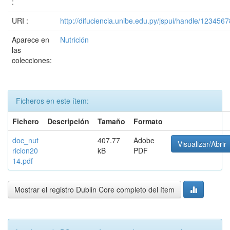
:
URI :
http://difuciencia.unibe.edu.py/jspui/handle/123456
Aparece en
Nutrición
las
colecciones:
Ficheros en este ítem:
Fichero
Descripción
Tamaño
Formato
doc_nut
407.77
Adobe
Visualizar/Abrir
ricion20
kB
PDF
14.pdf
Mostrar el registro Dublin Core completo del ítem